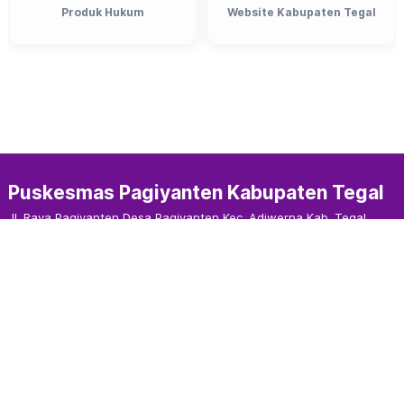
Produk Hukum
Website Kabupaten Tegal
Puskesmas Pagiyanten Kabupaten Tegal
Jl. Raya Pagiyanten Desa Pagiyanten Kec. Adiwerna Kab. Tegal
52194 Jawa Tengah Indonesia
Sosial Media :
Statistik Pengunjung
Hari ini
0